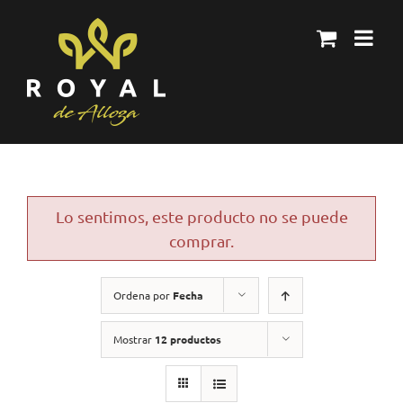
Skip
to
content
Lo sentimos, este producto no se puede
comprar.
Ordena por
Fecha
Mostrar
12 productos