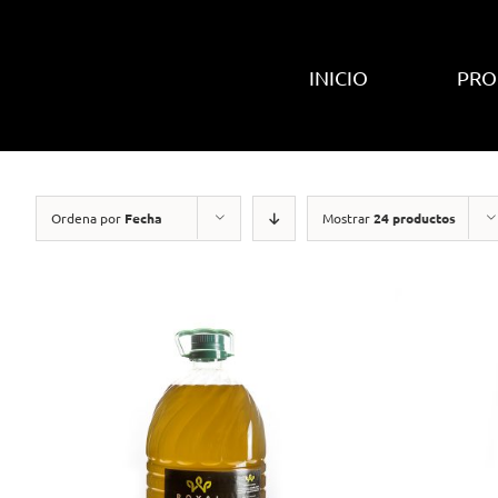
Skip
to
content
INICIO
PRO
Ordena por
Fecha
Mostrar
24 productos
AÑADIR AL
CARRITO