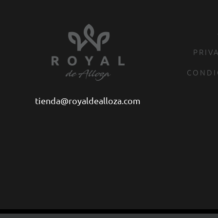
PRIV
CONDI
tienda@royaldealloza.com